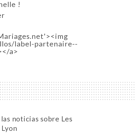
elle !
er
'Mariages.net'><img
los/label-partenaire--
></a>
las noticias sobre Les
 Lyon