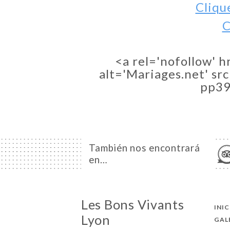
Cliqu
C
<a rel='nofollow' 
alt='Mariages.net' sr
pp39
También nos encontrará
en…
Les Bons Vivants
INI
Lyon
GAL