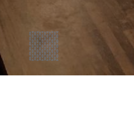
Le bar/restaurant
Les Bo
conv